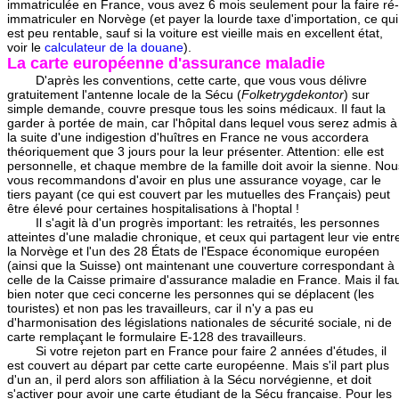
immatriculée en France, vous avez 6 mois seulement pour la faire ré-
immatriculer en Norvège (et payer la lourde taxe d'importation, ce qui
est peu rentable, sauf si la voiture est vieille mais en excellent état,
voir le
calculateur de la douane
).
La carte européenne d'assurance maladie
D'après les conventions, cette carte, que vous vous délivre
gratuitement l'antenne locale de la Sécu (
Folketrygdekontor
) sur
simple demande, couvre presque tous les soins médicaux. Il faut la
garder à portée de main, car l'hôpital dans lequel vous serez admis à
la suite d'une indigestion d'huîtres en France ne vous accordera
théoriquement que 3 jours pour la leur présenter. Attention: elle est
personnelle, et chaque membre de la famille doit avoir la sienne. Nou
vous recommandons d'avoir en plus une assurance voyage, car le
tiers payant (ce qui est couvert par les mutuelles des Français) peut
être élevé pour certaines hospitalisations à l'hoptal !
Il s'agit là d'un progrès important: les retraités, les personnes
atteintes d'une maladie chronique, et ceux qui partagent leur vie entr
la Norvège et l'un des 28 États de l'Espace économique européen
(ainsi que la Suisse) ont maintenant une couverture correspondant à
celle de la Caisse primaire d'assurance maladie en France. Mais il fa
bien noter que ceci concerne les personnes qui se déplacent (les
touristes) et non pas les travailleurs, car il n'y a pas eu
d'harmonisation des législations nationales de sécurité sociale, ni de
carte remplaçant le formulaire E-128 des travailleurs.
Si votre rejeton part en France pour faire 2 années d'études, il
est couvert au départ par cette carte européenne. Mais s'il part plus
d'un an, il perd alors son affiliation à la Sécu norvégienne, et doit
s'activer pour avoir une carte étudiant de la Sécu française. Pour les