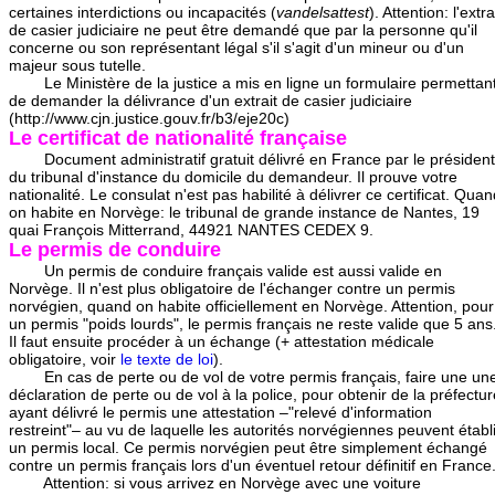
certaines interdictions ou incapacités (
vandelsattest
). Attention: l'extra
de casier judiciaire ne peut être demandé que par la personne qu'il
concerne ou son représentant légal s'il s'agit d'un mineur ou d'un
majeur sous tutelle.
Le Ministère de la justice a mis en ligne un formulaire permettan
de demander la délivrance d'un extrait de casier judiciaire
(http://www.cjn.justice.gouv.fr/b3/eje20c)
Le certificat de nationalité française
Document administratif gratuit délivré en France par le président
du tribunal d'instance du domicile du demandeur. Il prouve votre
nationalité. Le consulat n'est pas habilité à délivrer ce certificat. Qua
on habite en Norvège: le tribunal de grande instance de Nantes, 19
quai François Mitterrand, 44921 NANTES CEDEX 9.
Le permis de conduire
Un permis de conduire français valide est aussi valide en
Norvège. Il n'est plus obligatoire de l'échanger contre un permis
norvégien, quand on habite officiellement en Norvège. Attention, pour
un permis "poids lourds", le permis français ne reste valide que 5 ans
Il faut ensuite procéder à un échange (+ attestation médicale
obligatoire, voir
le texte de loi
).
En cas de perte ou de vol de votre permis français, faire une un
déclaration de perte ou de vol à la police, pour obtenir de la préfectur
ayant délivré le permis une attestation –"relevé d'information
restreint"– au vu de laquelle les autorités norvégiennes peuvent établi
un permis local. Ce permis norvégien peut être simplement échangé
contre un permis français lors d'un éventuel retour définitif en France
Attention: si vous arrivez en Norvège avec une voiture