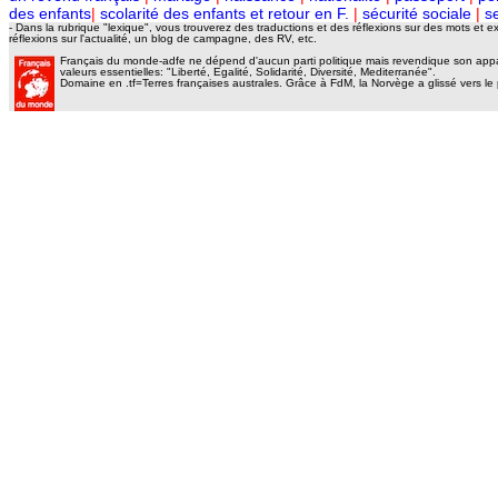
des enfants
|
scolarité des enfants et retour en F.
|
sécurité sociale
|
se
- Dans la rubrique "lexique", vous trouverez des traductions et des réflexions sur des mots et 
réflexions sur l'actualité, un blog de campagne, des RV, etc.
Français du monde-adfe ne dépend d'aucun parti politique mais revendique son appar
valeurs essentielles: "Liberté, Egalité, Solidarité, Diversité, Mediterranée".
Domaine en .tf=Terres françaises australes. Grâce à FdM, la Norvège a glissé vers l