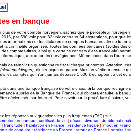
es en banque
lus de votre compte norvégien, sachez que le percepteur norvégien
2016, par 590 voix pour, 32 voix contre et 64 abstentions, pour que les
s informations sur les titulaires de comptes bancaires afin de lutter c
, et la criminalité organisée. Toutes les données bancaires (soldes des 
 des comptes-titres, ainsi que certains contrats d'assurance-vie) seront
e informatique, aux autorités norvégiennes. Même chose dans l'autre se
 de remplir un questionnaire fiscal chaque printemps. Attention: ce
e
(skattemeldingen)
, électronique ou papier. Mais on vérifiera ensuite q
seuls les comptes qui n'ont jamais dépassé 1 500 € échappent à cet éc
e dans une banque française de votre choix. Si la banque rechigne s
demande auprès de la Banque de France, qui obligera ensuite la banqu
tre déclenchée sur Internet. Pour savoir sur la procédure à suivre, voir
ez les réponses aux questions les plus fréquentes (FAQ) sur…
comptes en banque
|
certificat de vie
|
décès
|
divorce
|
double nationali
r
|
francitude
|
habitation en France
|
résidence fiscale
|
impôt en Franc
rmis de conduire
|
résidence en France
|
retour en France
|
retraite
|
sc