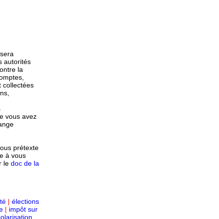
 sera
 autorités
ontre la
comptes,
 collectées
ns,
s
ue vous avez
hange
ous prétexte
e à vous
 le
doc de la
té
|
élections
e
|
impôt sur
olarisation