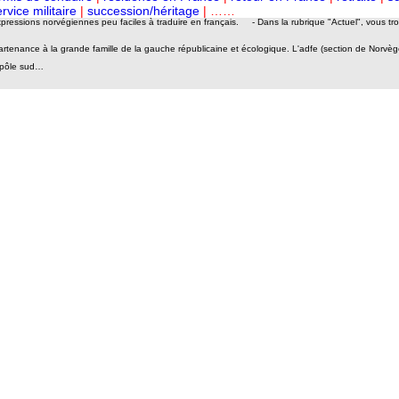
rvice militaire
|
succession/héritage
| ……
expressions norvégiennes peu faciles à traduire en français. - Dans la rubrique "Actuel", vous t
tenance à la grande famille de la gauche républicaine et écologique. L'adfe (section de Norvè
e pôle sud…