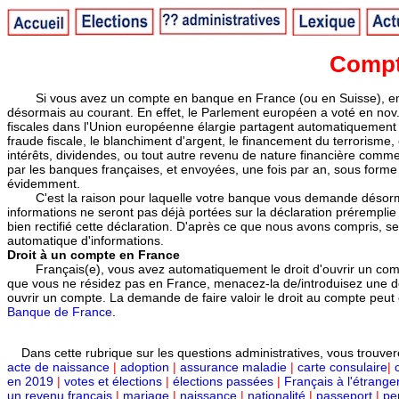
Compt
Si vous avez un compte en banque en France (ou en Suisse), en p
désormais au courant. En effet, le Parlement européen a voté en nov. 
fiscales dans l'Union européenne élargie partagent automatiquement de
fraude fiscale, le blanchiment d'argent, le financement du terrorisme
intérêts, dividendes, ou tout autre revenu de nature financière comme
par les banques françaises, et envoyées, une fois par an, sous form
évidemment.
C'est la raison pour laquelle votre banque vous demande désormais
informations ne seront pas déjà portées sur la déclaration prérempli
bien rectifié cette déclaration. D'après ce que nous avons compris, 
automatique d'informations.
Droit à un compte en France
Français(e), vous avez automatiquement le droit d'ouvrir un compt
que vous ne résidez pas en France, menacez-la de/introduisez une 
ouvrir un compte. La demande de faire valoir le droit au compte peut ê
Banque de France
.
Dans cette rubrique sur les questions administratives, vous trouver
acte de naissance
|
adoption
|
assurance maladie
|
carte consulaire
|
en 2019
|
votes et élections
|
élections passées
|
Français à l'étrange
un revenu français
|
mariage
|
naissance
|
nationalité
|
passeport
|
pe