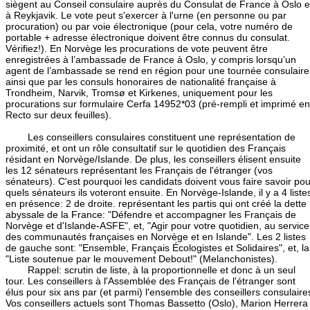
siègent au Conseil consulaire auprès du Consulat de France à Oslo e
à Reykjavik. Le vote peut s'exercer à l'urne (en personne ou par
procuration) ou par voie électronique (pour cela, votre numéro de
portable + adresse électronique doivent être connus du consulat.
Vérifiez!). En Norvège les procurations de vote peuvent être
enregistrées à l’ambassade de France à Oslo, y compris lorsqu’un
agent de l’ambassade se rend en région pour une tournée consulaire
ainsi que par les consuls honoraires de nationalité française à
Trondheim, Narvik, Tromsø et Kirkenes, uniquement pour les
procurations sur formulaire Cerfa 14952*03 (pré-rempli et imprimé en
Recto sur deux feuilles).
Les conseillers consulaires constituent une représentation de
proximité, et ont un rôle consultatif sur le quotidien des Français
résidant en Norvège/Islande. De plus, les conseillers élisent ensuite
les 12 sénateurs représentant les Français de l'étranger (vos
sénateurs). C'est pourquoi les candidats doivent vous faire savoir pou
quels sénateurs ils voteront ensuite. En Norvège-Islande, il y a 4 liste
en présence: 2 de droite. représentant les partis qui ont créé la dette
abyssale de la France: "Défendre et accompagner les Français de
Norvège et d'Islande-ASFE", et, "Agir pour votre quotidien, au service
des communautés françaises en Norvège et en Islande". Les 2 listes
de gauche sont: "Ensemble, Français Écologistes et Solidaires", et, la
"Liste soutenue par le mouvement Debout!" (Melanchonistes).
Rappel: scrutin de liste, à la proportionnelle et donc à un seul
tour. Les conseillers à l'Assemblée des Français de l'étranger sont
élus pour six ans par (et parmi) l'ensemble des conseillers consulaire
Vos conseillers actuels sont Thomas Bassetto (Oslo), Marion Herrera