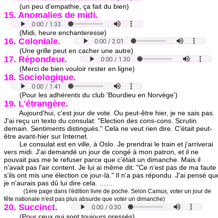
(un peu d'empathie, ça fait du bien)
15. Anomalies de midi.
(Midi, heure enchanteresse)
16. Coloniale.
(Une grille peut en cacher une autre)
17. Répondeur.
(Merci de bien vouloir rester en ligne)
18. Sociologique.
(Pour les adhérents du club 'Bourdieu en Norvège')
19. L'étrangère.
Aujourd'hui, c'est jour de vote. Ou peut-être hier, je ne sais pas.
J'ai reçu un texto du consulat: "Election des cons-cons. Scrutin
demain. Sentiments distingués." Cela ne veut rien dire. C'était peut-
être avant-hier sur Internet.
Le consulat est en ville, à Oslo. Je prendrai le train et j'arriverai
vers midi. J'ai demandé un jour de congé à mon patron, et il ne
pouvait pas me le refuser parce que c'était un dimanche. Mais il
n'avait pas l'air content. Je lui ai même dit: "Ce n'est pas de ma faute
s'ils ont mis une élection ce jour-là." Il n'a pas répondu. J'ai pensé qu
je n'aurais pas dû lui dire cela. ……
(1ère page dans l'édition livre de poche. Selon Camus, voter un jour de
fête nationale n'est pas plus absurde que voter un dimanche)
20. Succinct.
(Pour ceux qui sont toujours pressés)